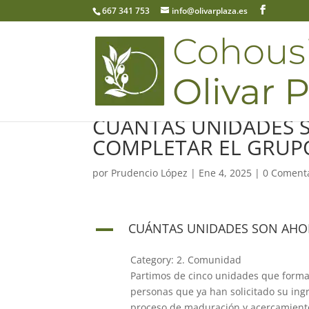
667 341 753
info@olivarplaza.es
CUÁNTAS UNIDADES 
COMPLETAR EL GRUP
por
Prudencio López
|
Ene 4, 2025
|
0 Coment
CUÁNTAS UNIDADES SON AHO
A
Category: 2. Comunidad
Partimos de cinco unidades que forma
personas que ya han solicitado su in
proceso de maduración y acercamiento.