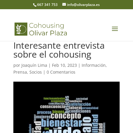
667 341 753
info@olivarplaza.es
Interesante entrevista
sobre el cohousing
por
Joaquín Lima
|
Feb 10, 2023
|
Información
,
Prensa
,
Socios
|
0 Comentarios