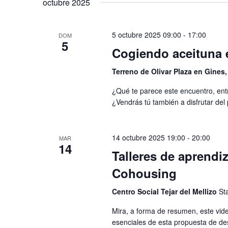
octubre 2025
la
palabra
clave.
5 octubre 2025 09:00
-
17:00
DOM
5
Cogiendo aceituna e
Terreno de Olivar Plaza en Gines,
¿Qué te parece este encuentro, ent
¿Vendrás tú también a disfrutar de
14 octubre 2025 19:00
-
20:00
MAR
14
Talleres de aprendi
Cohousing
Centro Social Tejar del Mellizo
Sta
Mira, a forma de resumen, este vide
esenciales de esta propuesta de de