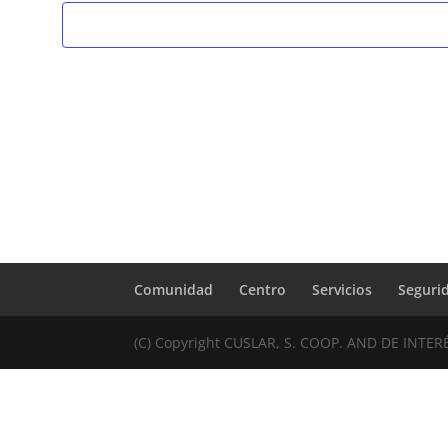
Comunidad
Centro
Servicios
Seguri
(C) Copyright CUSLAR, S. COOP. AND DE INTER