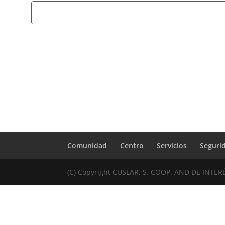
Comunidad
Centro
Servicios
Seguri
(C) Copyright CUSLAR, S. COOP. AND DE INTER