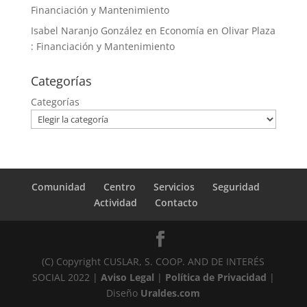
Financiación y Mantenimiento
Isabel Naranjo González
en
Economía en Olivar Plaza
: Financiación y Mantenimiento
Categorías
Categorías
Comunidad
Centro
Servicios
Seguridad
Actividad
Contacto
(C) Copyright CUSLAR, S. COOP. AND DE INTERÉS
SOCIAL 2022 |
Aviso Legal
|
Política de Privacidad
|
Diseño
Uraldes.com