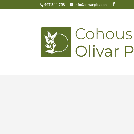
667 341 753
info@olivarplaza.es